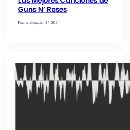
Las Mejores Canciones de
Guns N’ Roses
Pedro López
·
Jul 24, 2024