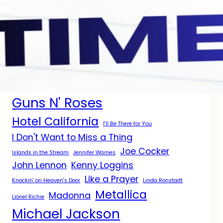
Aerosmith
Bee Gees
Aaron Neville
Billboard
Bill Medley y Jennifer Warnes
Black Sabbath
Civil War
Céline Dion
Diana Ross
Dolly Parton
Don't Cry
Don't Know Much
Eagles
Elton John
Grammy
Guns N' Roses
Hotel California
I'll Be There for You
I Don't Want to Miss a Thing
Joe Cocker
Islands in the Stream
Jennifer Warnes
John Lennon
Kenny Loggins
Like a Prayer
Knockin' on Heaven's Door
Linda Ronstadt
Metallica
Madonna
Lionel Richie
Michael Jackson