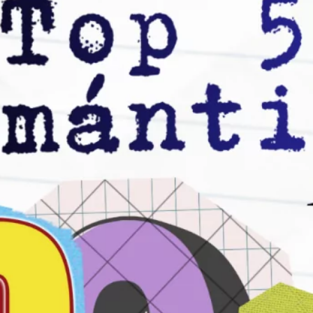
Top 50 Canciones Románticas de los 80: El
Ranking Definitivo
mayo 12, 2025
Top 50 Canciones Románticas de los 70:
La Era Dorada
abril 5, 2025
Los 20 Mejores Dúos Musicales de la
Historia: Éxitos e Historias
septiembre 6, 2024
Archivo
marzo 2026