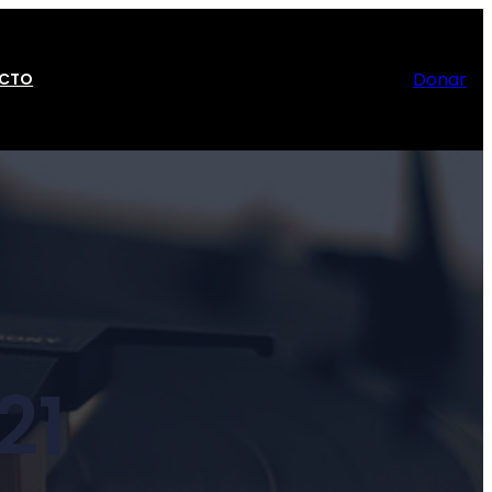
Donar
CTO
21