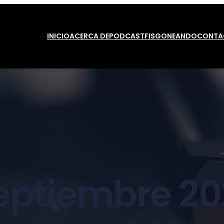
INICIO
ACERCA DE
PODCAST
FISGONEANDO
CONTA
eptiembre 20