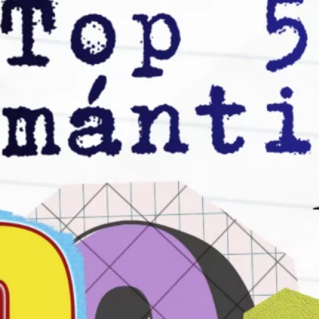
Top 50 Canciones Románticas de los 80: El
Ranking Definitivo
mayo 12, 2025
Top 50 Canciones Románticas de los 70:
La Era Dorada
abril 5, 2025
Los 20 Mejores Dúos Musicales de la
Historia: Éxitos e Historias
septiembre 6, 2024
Archivo
marzo 2026