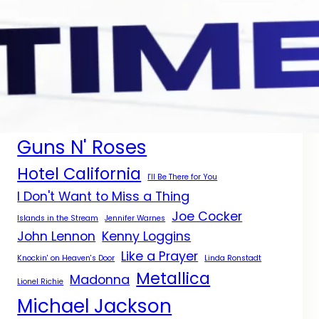
Aerosmith
Bee Gees
Aaron Neville
Billboard
Bill Medley y Jennifer Warnes
Black Sabbath
Civil War
Céline Dion
Diana Ross
Dolly Parton
Don't Cry
Don't Know Much
Eagles
Elton John
Grammy
Guns N' Roses
Hotel California
I'll Be There for You
I Don't Want to Miss a Thing
Joe Cocker
Islands in the Stream
Jennifer Warnes
John Lennon
Kenny Loggins
Like a Prayer
Knockin' on Heaven's Door
Linda Ronstadt
Metallica
Madonna
Lionel Richie
Michael Jackson