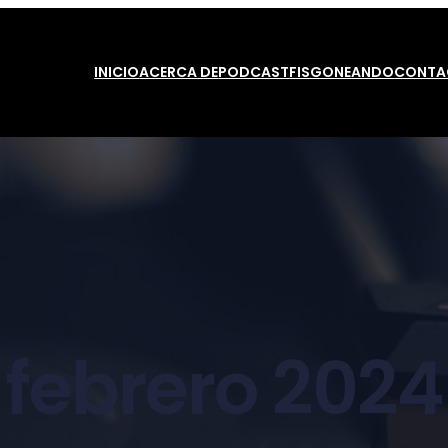
INICIO
ACERCA DE
PODCAST
FISGONEANDO
CONTA
febrero 2024