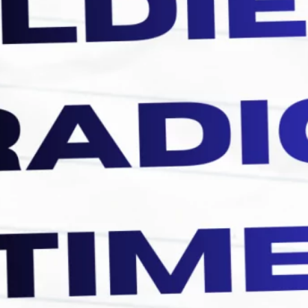
septiembre 2021
agosto 2021
julio 2021
junio 2021
abril 2021
Etiquetas
Aerosmith
Bee Gees
Aaron Neville
Billboard
Bill Medley y Jennifer Warnes
Black Sabbath
Civil War
Céline Dion
Diana Ross
Dolly Parton
Don't Cry
Don't Know Much