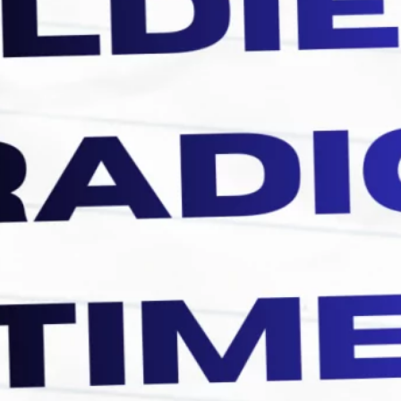
septiembre 2021
agosto 2021
julio 2021
junio 2021
abril 2021
Etiquetas
Aerosmith
Bee Gees
Aaron Neville
Billboard
Bill Medley y Jennifer Warnes
Black Sabbath
Civil War
Céline Dion
Diana Ross
Dolly Parton
Don't Cry
Don't Know Much