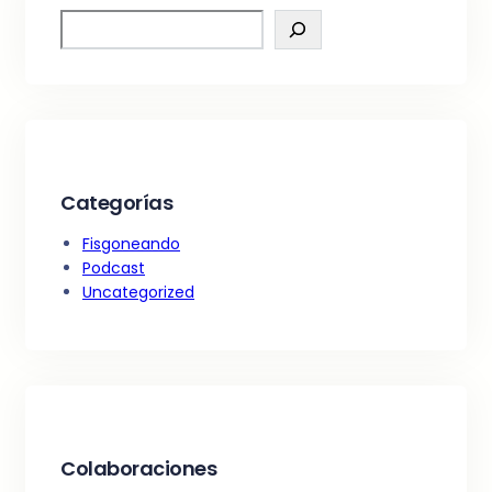
S
e
a
r
c
h
Categorías
Fisgoneando
Podcast
Uncategorized
Colaboraciones