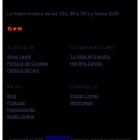
La mejor música de los 70’s, 80’s, 90’s y hasta 2005.
Facebook
Twitter
YouTube
ACERCA DE
COLABORACIONES
Aviso Legal
Tu Vida en España
Política de Cookies
Harving Zuniga
Política de Uso
RADIO
CONTACTO
Blog
Enviar Correo
Podcast
WhatsApp
Fisgoneando
Radio Online
Oldies Radio Time
Copyright © 2026 ·
· Todos los derechos reservados