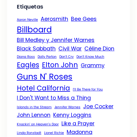
Etiquetas
Aerosmith
Bee Gees
Aaron Neville
Billboard
Bill Medley y Jennifer Warnes
Black Sabbath
Civil War
Céline Dion
Diana Ross
Dolly Parton
Don't Cry
Don't Know Much
Eagles
Elton John
Grammy
Guns N' Roses
Hotel California
I'll Be There for You
I Don't Want to Miss a Thing
Joe Cocker
Islands in the Stream
Jennifer Warnes
John Lennon
Kenny Loggins
Like a Prayer
Knockin' on Heaven's Door
Madonna
Linda Ronstadt
Lionel Richie