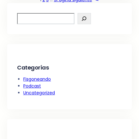
S
e
a
r
c
h
Categorías
Fisgoneando
Podcast
Uncategorized