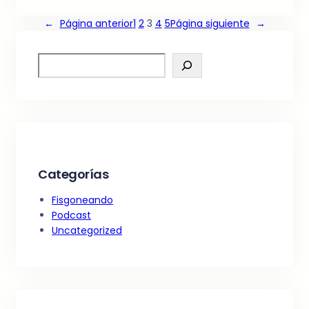
←
Página anterior
1
2
3
4
5
Página siguiente
→
S
e
a
r
c
h
Categorías
Fisgoneando
Podcast
Uncategorized