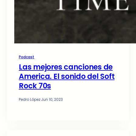
Podcast
Las mejores canciones de
America. El sonido del Soft
Rock 70s
Pedro López
·
Jun 10, 2023