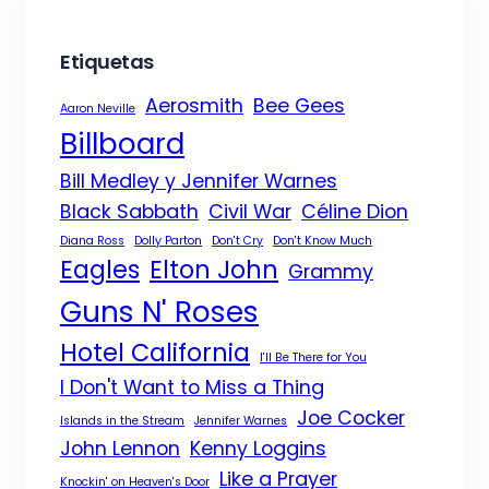
Etiquetas
Aerosmith
Bee Gees
Aaron Neville
Billboard
Bill Medley y Jennifer Warnes
Black Sabbath
Civil War
Céline Dion
Diana Ross
Dolly Parton
Don't Cry
Don't Know Much
Eagles
Elton John
Grammy
Guns N' Roses
Hotel California
I'll Be There for You
I Don't Want to Miss a Thing
Joe Cocker
Islands in the Stream
Jennifer Warnes
John Lennon
Kenny Loggins
Like a Prayer
Knockin' on Heaven's Door