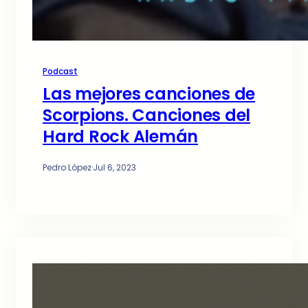
Podcast
Las mejores canciones de
Scorpions. Canciones del
Hard Rock Alemán
Pedro López
·
Jul 6, 2023