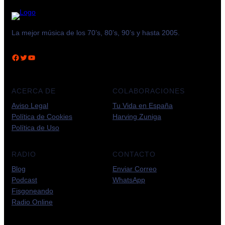
La mejor música de los 70’s, 80’s, 90’s y hasta 2005.
Facebook
Twitter
YouTube
ACERCA DE
COLABORACIONES
Aviso Legal
Tu Vida en España
Política de Cookies
Harving Zuniga
Política de Uso
RADIO
CONTACTO
Blog
Enviar Correo
Podcast
WhatsApp
Fisgoneando
Radio Online