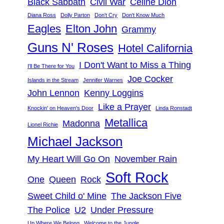
Black Sabbath
Civil War
Céline Dion
Diana Ross
Dolly Parton
Don't Cry
Don't Know Much
Eagles
Elton John
Grammy
Guns N' Roses
Hotel California
I Don't Want to Miss a Thing
I'll Be There for You
Joe Cocker
Islands in the Stream
Jennifer Warnes
John Lennon
Kenny Loggins
Like a Prayer
Knockin' on Heaven's Door
Linda Ronstadt
Metallica
Madonna
Lionel Richie
Michael Jackson
My Heart Will Go On
November Rain
Soft Rock
One
Queen
Rock
Sweet Child o' Mine
The Jackson Five
The Police
U2
Under Pressure
Up Where We Belong
Welcome to the Jungle