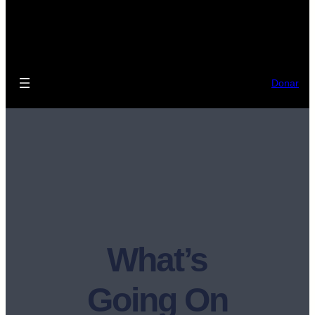
Donar
What’s
Going On