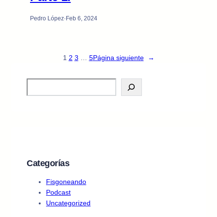
Pedro López
·
Feb 6, 2024
1
2
3
…
5
Página siguiente
→
S
e
a
r
c
h
Categorías
Fisgoneando
Podcast
Uncategorized