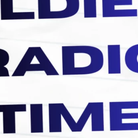
septiembre 2021
agosto 2021
julio 2021
junio 2021
abril 2021
Etiquetas
Aerosmith
Bee Gees
Aaron Neville
Billboard
Bill Medley y Jennifer Warnes
Black Sabbath
Civil War
Céline Dion
Diana Ross
Dolly Parton
Don't Cry
Don't Know Much