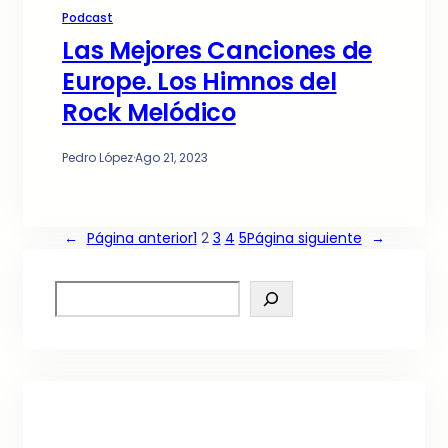
Podcast
Las Mejores Canciones de
Europe. Los Himnos del
Rock Melódico
Pedro López
·
Ago 21, 2023
←
Página anterior
1
2
3
4
5
Página siguiente
→
S
e
a
r
c
h