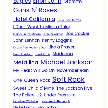
Eagles
Elton John
Grammy
Guns N' Roses
Hotel California
I'll Be There for You
I Don't Want to Miss a Thing
Joe Cocker
Islands in the Stream
Jennifer Warnes
John Lennon
Kenny Loggins
Like a Prayer
Knockin' on Heaven's Door
Madonna
Linda Ronstadt
Lionel Richie
Michael Jackson
Metallica
My Heart Will Go On
November Rain
Soft Rock
One
Queen
Rock
Sweet Child o' Mine
The Jackson Five
The Police
U2
Under Pressure
Up Where We Belong
Welcome to the Jungle
Whitney Houston