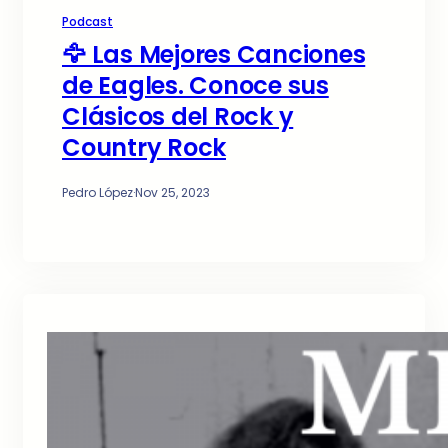
Podcast
🦅 Las Mejores Canciones
de Eagles. Conoce sus
Clásicos del Rock y
Country Rock
Pedro López
·
Nov 25, 2023