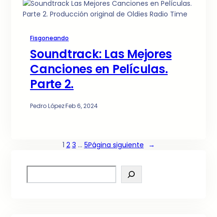
Fisgoneando
Soundtrack: Las Mejores
Canciones en Películas.
Parte 2.
Pedro López
·
Feb 6, 2024
1
2
3
…
5
Página siguiente
→
S
e
a
r
c