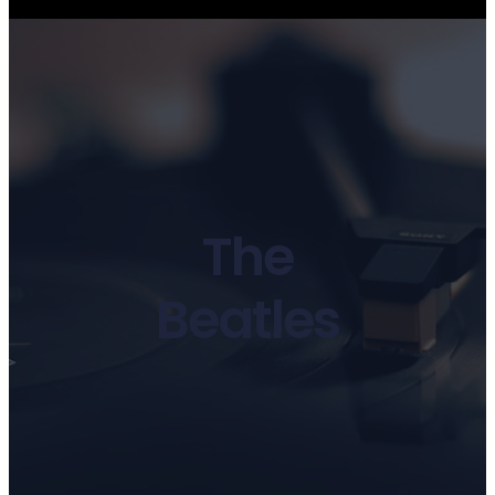
The
Beatles