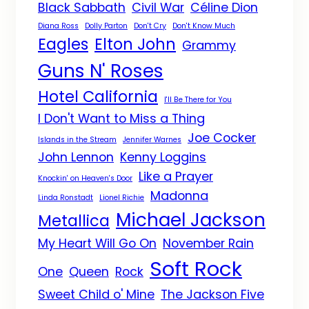
Black Sabbath
Civil War
Céline Dion
Diana Ross
Dolly Parton
Don't Cry
Don't Know Much
Eagles
Elton John
Grammy
Guns N' Roses
Hotel California
I'll Be There for You
I Don't Want to Miss a Thing
Joe Cocker
Islands in the Stream
Jennifer Warnes
John Lennon
Kenny Loggins
Like a Prayer
Knockin' on Heaven's Door
Madonna
Linda Ronstadt
Lionel Richie
Michael Jackson
Metallica
My Heart Will Go On
November Rain
Soft Rock
One
Queen
Rock
Sweet Child o' Mine
The Jackson Five