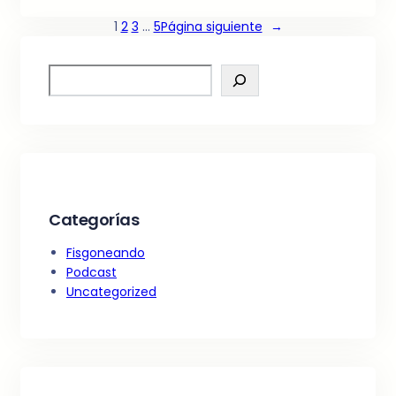
1
2
3
…
5
Página siguiente
→
S
e
a
r
c
h
Categorías
Fisgoneando
Podcast
Uncategorized