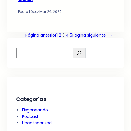
Pedro López
·
Mar 24, 2022
←
Página anterior
1
2
3
4
5
Página siguiente
→
S
e
a
r
c
h
Categorías
Fisgoneando
Podcast
Uncategorized