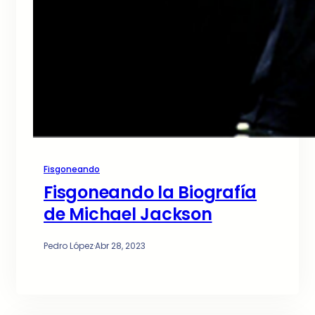
Fisgoneando
Fisgoneando la Biografía
de Michael Jackson
Pedro López
·
Abr 28, 2023