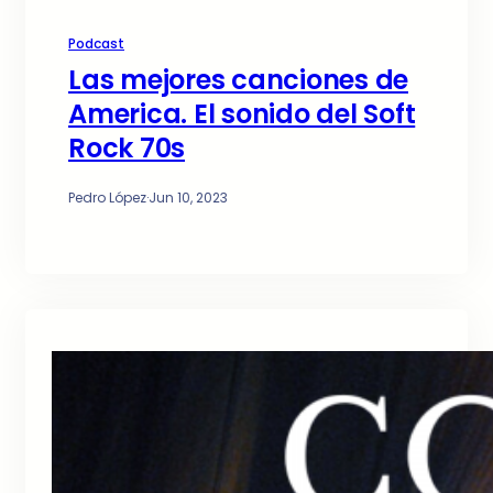
Podcast
Las mejores canciones de
America. El sonido del Soft
Rock 70s
Pedro López
·
Jun 10, 2023