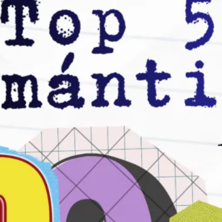
Top 50 Canciones Románticas de los 80: El
Ranking Definitivo
mayo 12, 2025
Top 50 Canciones Románticas de los 70:
La Era Dorada
abril 5, 2025
Los 20 Mejores Dúos Musicales de la
Historia: Éxitos e Historias
septiembre 6, 2024
Archivo
marzo 2026