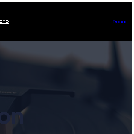
Donar
CTO
on