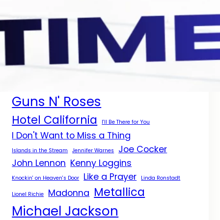
Aerosmith
Bee Gees
Aaron Neville
Billboard
Bill Medley y Jennifer Warnes
Black Sabbath
Civil War
Céline Dion
Diana Ross
Dolly Parton
Don't Cry
Don't Know Much
Eagles
Elton John
Grammy
Guns N' Roses
Hotel California
I'll Be There for You
I Don't Want to Miss a Thing
Joe Cocker
Islands in the Stream
Jennifer Warnes
John Lennon
Kenny Loggins
Like a Prayer
Knockin' on Heaven's Door
Linda Ronstadt
Metallica
Madonna
Lionel Richie
Michael Jackson