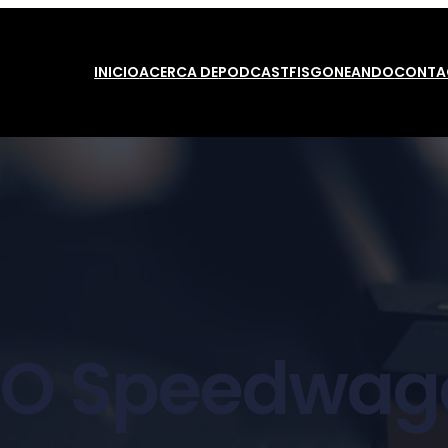
INICIO
ACERCA DE
PODCAST
FISGONEANDO
CONTA
EO Speedwag