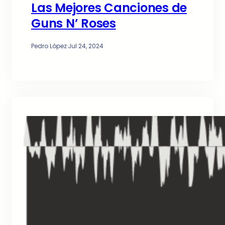
Las Mejores Canciones de
Guns N’ Roses
Pedro López
·
Jul 24, 2024