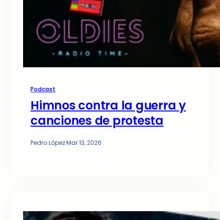
Podcast
Himnos contra la guerra y
canciones de protesta
Pedro López
·
Mar 13, 2026