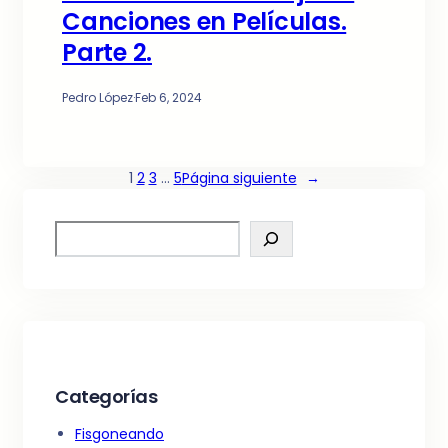
Canciones en Películas.
Parte 2.
Pedro López
·
Feb 6, 2024
1
2
3
…
5
Página siguiente
→
S
e
a
r
c
h
Categorías
Fisgoneando