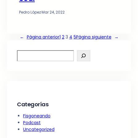
Pedro López
·
Mar 24, 2022
←
Página anterior
1
2
3
4
5
Página siguiente
→
S
e
a
r
c
h
Categorías
Fisgoneando
Podcast
Uncategorized