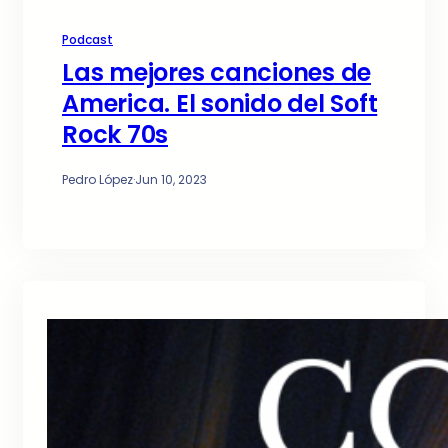
Podcast
Las mejores canciones de
America. El sonido del Soft
Rock 70s
Pedro López
·
Jun 10, 2023