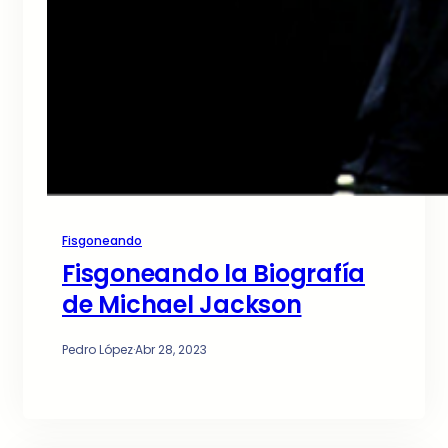
Fisgoneando
Fisgoneando la Biografía
de Michael Jackson
Pedro López
·
Abr 28, 2023