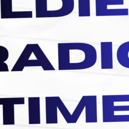
septiembre 2021
agosto 2021
julio 2021
junio 2021
abril 2021
Etiquetas
Aerosmith
Bee Gees
Aaron Neville
Billboard
Bill Medley y Jennifer Warnes
Black Sabbath
Civil War
Céline Dion
Diana Ross
Dolly Parton
Don't Cry
Don't Know Much