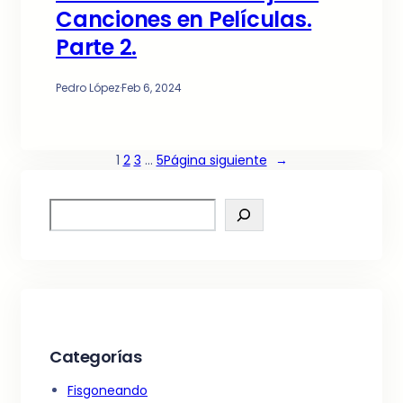
Canciones en Películas.
Parte 2.
Pedro López
·
Feb 6, 2024
1
2
3
…
5
Página siguiente
→
S
e
a
r
c
h
Categorías
Fisgoneando