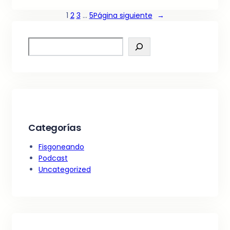
1
2
3
…
5
Página siguiente
→
S
e
a
r
c
h
Categorías
Fisgoneando
Podcast
Uncategorized