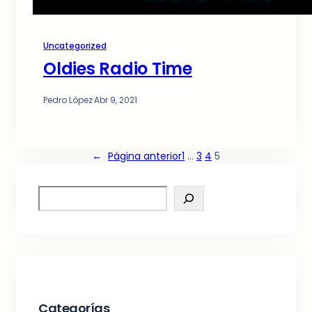
Uncategorized
Oldies Radio Time
Pedro López
·
Abr 9, 2021
←
Página anterior
1
…
3
4
5
S
e
a
r
c
h
Categorías