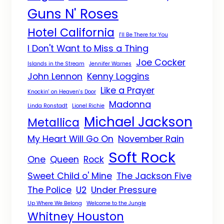
Guns N' Roses
Hotel California
I'll Be There for You
I Don't Want to Miss a Thing
Joe Cocker
Islands in the Stream
Jennifer Warnes
John Lennon
Kenny Loggins
Like a Prayer
Knockin' on Heaven's Door
Madonna
Linda Ronstadt
Lionel Richie
Michael Jackson
Metallica
My Heart Will Go On
November Rain
Soft Rock
One
Queen
Rock
Sweet Child o' Mine
The Jackson Five
The Police
U2
Under Pressure
Up Where We Belong
Welcome to the Jungle
Whitney Houston