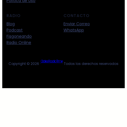
Política de Uso
RADIO
CONTACTO
Blog
Enviar Correo
Podcast
WhatsApp
Fisgoneando
Radio Online
Oldies Radio Time
Copyright © 2026 ·
· Todos los derechos reservados