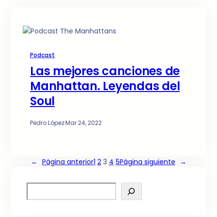
Podcast
Las mejores canciones de
Manhattan. Leyendas del
Soul
Pedro López
·
Mar 24, 2022
←
Página anterior
1
2
3
4
5
Página siguiente
→
S
e
a