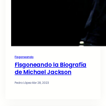
Fisgoneando
Fisgoneando la Biografía
de Michael Jackson
Pedro López
·
Abr 28, 2023