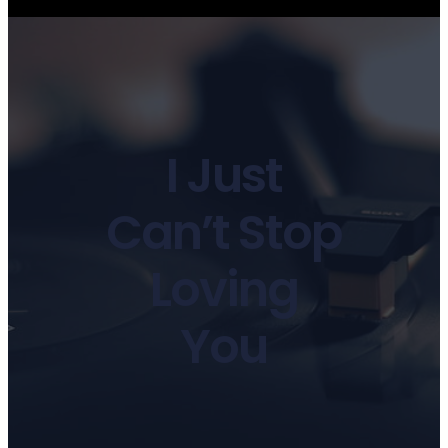
I Just
Can’t Stop
Loving
You