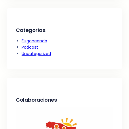
r
c
h
Categorías
Fisgoneando
Podcast
Uncategorized
Colaboraciones