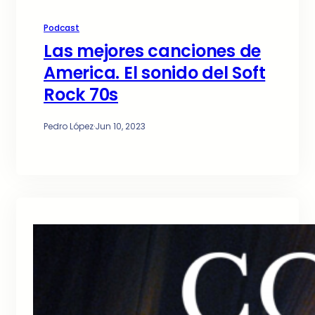
Podcast
Las mejores canciones de
America. El sonido del Soft
Rock 70s
Pedro López
·
Jun 10, 2023