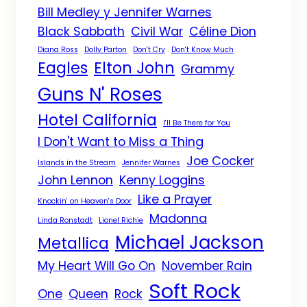
Bill Medley y Jennifer Warnes
Black Sabbath
Civil War
Céline Dion
Diana Ross
Dolly Parton
Don't Cry
Don't Know Much
Eagles
Elton John
Grammy
Guns N' Roses
Hotel California
I'll Be There for You
I Don't Want to Miss a Thing
Joe Cocker
Islands in the Stream
Jennifer Warnes
John Lennon
Kenny Loggins
Like a Prayer
Knockin' on Heaven's Door
Madonna
Linda Ronstadt
Lionel Richie
Michael Jackson
Metallica
My Heart Will Go On
November Rain
Soft Rock
One
Queen
Rock