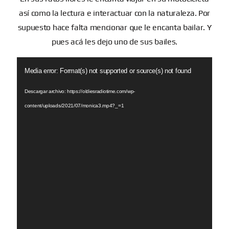
así como la lectura e interactuar con la naturaleza. Por
supuesto hace falta mencionar que le encanta bailar. Y
pues acá les dejo uno de sus bailes.
Reproductor
Media error: Format(s) not supported or source(s) not found
de
vídeo
Descargar archivo: https://oldiesradiotime.com/wp-
content/uploads/2021/07/monica3.mp4?_=1